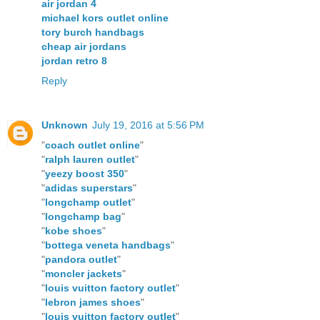
air jordan 4
michael kors outlet online
tory burch handbags
cheap air jordans
jordan retro 8
Reply
Unknown
July 19, 2016 at 5:56 PM
"
coach outlet online
"
"
ralph lauren outlet
"
"
yeezy boost 350
"
"
adidas superstars
"
"
longchamp outlet
"
"
longchamp bag
"
"
kobe shoes
"
"
bottega veneta handbags
"
"
pandora outlet
"
"
moncler jackets
"
"
louis vuitton factory outlet
"
"
lebron james shoes
"
"
louis vuitton factory outlet
"