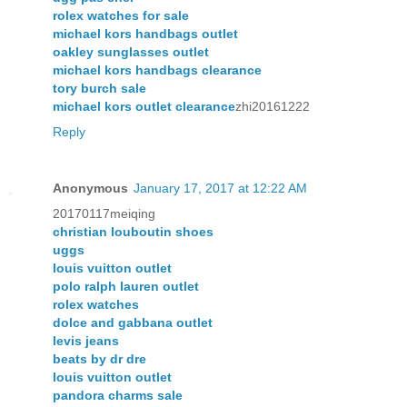
rolex watches for sale
michael kors handbags outlet
oakley sunglasses outlet
michael kors handbags clearance
tory burch sale
michael kors outlet clearance
zhi20161222
Reply
Anonymous
January 17, 2017 at 12:22 AM
20170117meiqing
christian louboutin shoes
uggs
louis vuitton outlet
polo ralph lauren outlet
rolex watches
dolce and gabbana outlet
levis jeans
beats by dr dre
louis vuitton outlet
pandora charms sale