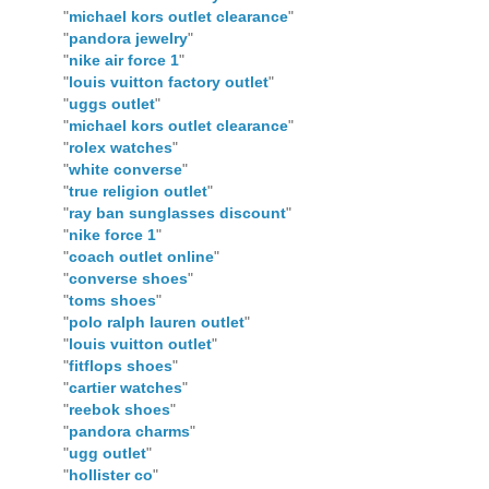
"
michael kors outlet clearance
"
"
pandora jewelry
"
"
nike air force 1
"
"
louis vuitton factory outlet
"
"
uggs outlet
"
"
michael kors outlet clearance
"
"
rolex watches
"
"
white converse
"
"
true religion outlet
"
"
ray ban sunglasses discount
"
"
nike force 1
"
"
coach outlet online
"
"
converse shoes
"
"
toms shoes
"
"
polo ralph lauren outlet
"
"
louis vuitton outlet
"
"
fitflops shoes
"
"
cartier watches
"
"
reebok shoes
"
"
pandora charms
"
"
ugg outlet
"
"
hollister co
"