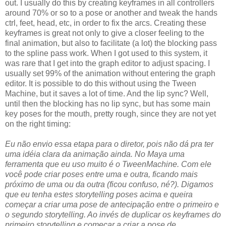
out. I usually do this by creating keyframes in all controllers
around 70% or so to a pose or another and tweak the hands
ctrl, feet, head, etc, in order to fix the arcs. Creating these
keyframes is great not only to give a closer feeling to the
final animation, but also to facilitate (a lot) the blocking pass
to the spline pass work. When I got used to this system, it
was rare that I get into the graph editor to adjust spacing. I
usually set 99% of the animation without entering the graph
editor. It is possible to do this without using the Tween
Machine, but it saves a lot of time. And the lip sync? Well,
until then the blocking has no lip sync, but has some main
key poses for the mouth, pretty rough, since they are not yet
on the right timing:
Eu não envio essa etapa para o diretor, pois não dá pra ter
uma idéia clara da animação ainda. No Maya uma
ferramenta que eu uso muito é o TweenMachine. Com ele
você pode criar poses entre uma e outra, ficando mais
próximo de uma ou da outra (ficou confuso, né?). Digamos
que eu tenha estes storytelling poses acima e queira
começar a criar uma pose de antecipação entre o primeiro e
o segundo storytelling. Ao invés de duplicar os keyframes do
primeiro storytelling e começar a criar a pose de