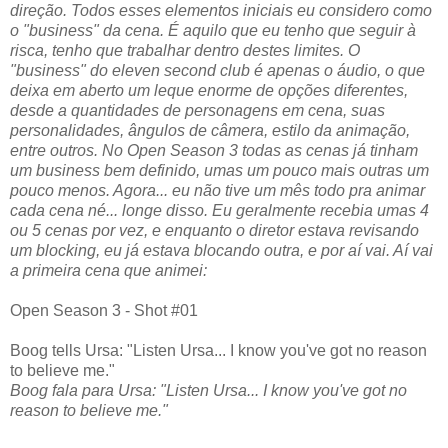
direção. Todos esses elementos iniciais eu considero como
o "business" da cena. É aquilo que eu tenho que seguir à
risca, tenho que trabalhar dentro destes limites. O
"business" do eleven second club é apenas o áudio, o que
deixa em aberto um leque enorme de opções diferentes,
desde a quantidades de personagens em cena, suas
personalidades, ângulos de câmera, estilo da animação,
entre outros. No Open Season 3 todas as cenas já tinham
um business bem definido, umas um pouco mais outras um
pouco menos. Agora... eu não tive um mês todo pra animar
cada cena né... longe disso. Eu geralmente recebia umas 4
ou 5 cenas por vez, e enquanto o diretor estava revisando
um blocking, eu já estava blocando outra, e por aí vai. Aí vai
a primeira cena que animei:
Open Season 3 - Shot #01
Boog tells Ursa: "Listen Ursa... I know you've got no reason
to believe me."
Boog fala para Ursa: "Listen Ursa... I know you've got no
reason to believe me."