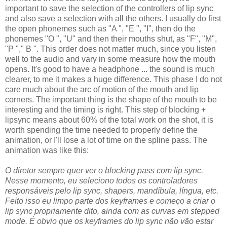
important to save the selection of the controllers of lip sync
and also save a selection with all the others. I usually do first
the open phonemes such as "A ", "E ", "I", then do the
phonemes "O ", "U" and then their mouths shut, as "F", "M",
"P "," B ". This order does not matter much, since you listen
well to the audio and vary in some measure how the mouth
opens. It's good to have a headphone ... the sound is much
clearer, to me it makes a huge difference. This phase I do not
care much about the arc of motion of the mouth and lip
corners. The important thing is the shape of the mouth to be
interesting and the timing is right. This step of blocking +
lipsync means about 60% of the total work on the shot, it is
worth spending the time needed to properly define the
animation, or I'll lose a lot of time on the spline pass. The
animation was like this:
O diretor sempre quer ver o blocking pass com lip sync.
Nesse momento, eu seleciono todos os controladores
responsáveis pelo lip sync, shapers, mandíbula, língua, etc.
Feito isso eu limpo parte dos keyframes e começo a criar o
lip sync propriamente dito, ainda com as curvas em stepped
mode. É obvio que os keyframes do lip sync não vão estar