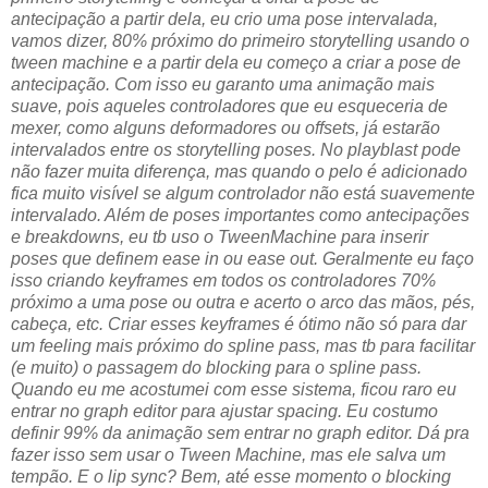
antecipação a partir dela, eu crio uma pose intervalada,
vamos dizer, 80% próximo do primeiro storytelling usando o
tween machine e a partir dela eu começo a criar a pose de
antecipação. Com isso eu garanto uma animação mais
suave, pois aqueles controladores que eu esqueceria de
mexer, como alguns deformadores ou offsets, já estarão
intervalados entre os storytelling poses. No playblast pode
não fazer muita diferença, mas quando o pelo é adicionado
fica muito visível se algum controlador não está suavemente
intervalado. Além de poses importantes como antecipações
e breakdowns, eu tb uso o TweenMachine para inserir
poses que definem ease in ou ease out. Geralmente eu faço
isso criando keyframes em todos os controladores 70%
próximo a uma pose ou outra e acerto o arco das mãos, pés,
cabeça, etc. Criar esses keyframes é ótimo não só para dar
um feeling mais próximo do spline pass, mas tb para facilitar
(e muito) o passagem do blocking para o spline pass.
Quando eu me acostumei com esse sistema, ficou raro eu
entrar no graph editor para ajustar spacing. Eu costumo
definir 99% da animação sem entrar no graph editor. Dá pra
fazer isso sem usar o Tween Machine, mas ele salva um
tempão. E o lip sync? Bem, até esse momento o blocking