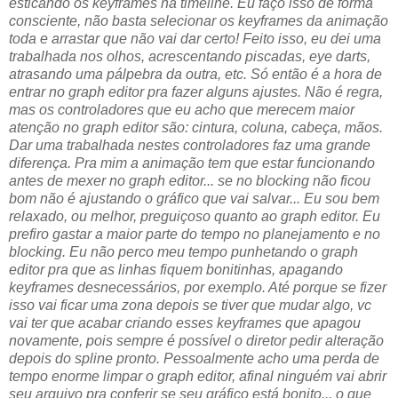
esticando os keyframes na timeline. Eu faço isso de forma
consciente, não basta selecionar os keyframes da animação
toda e arrastar que não vai dar certo! Feito isso, eu dei uma
trabalhada nos olhos, acrescentando piscadas, eye darts,
atrasando uma pálpebra da outra, etc. Só então é a hora de
entrar no graph editor pra fazer alguns ajustes. Não é regra,
mas os controladores que eu acho que merecem maior
atenção no graph editor são: cintura, coluna, cabeça, mãos.
Dar uma trabalhada nestes controladores faz uma grande
diferença. Pra mim a animação tem que estar funcionando
antes de mexer no graph editor... se no blocking não ficou
bom não é ajustando o gráfico que vai salvar... Eu sou bem
relaxado, ou melhor, preguiçoso quanto ao graph editor. Eu
prefiro gastar a maior parte do tempo no planejamento e no
blocking. Eu não perco meu tempo punhetando o graph
editor pra que as linhas fiquem bonitinhas, apagando
keyframes desnecessários, por exemplo. Até porque se fizer
isso vai ficar uma zona depois se tiver que mudar algo, vc
vai ter que acabar criando esses keyframes que apagou
novamente, pois sempre é possível o diretor pedir alteração
depois do spline pronto. Pessoalmente acho uma perda de
tempo enorme limpar o graph editor, afinal ninguém vai abrir
seu arquivo pra conferir se seu gráfico está bonito... o que