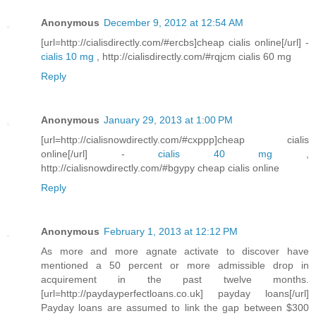
Anonymous
December 9, 2012 at 12:54 AM
[url=http://cialisdirectly.com/#ercbs]cheap cialis online[/url] -
cialis 10 mg
, http://cialisdirectly.com/#rqjcm cialis 60 mg
Reply
Anonymous
January 29, 2013 at 1:00 PM
[url=http://cialisnowdirectly.com/#cxppp]cheap cialis
online[/url] -
cialis 40 mg
,
http://cialisnowdirectly.com/#bgypy cheap cialis online
Reply
Anonymous
February 1, 2013 at 12:12 PM
As more and more agnate activate to discover have
mentioned a 50 percent or more admissible drop in
acquirement in the past twelve months.
[url=http://paydayperfectloans.co.uk] payday loans[/url]
Payday loans are assumed to link the gap between $300