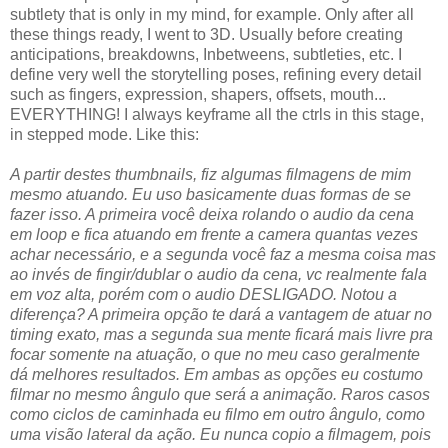
subtlety that is only in my mind, for example. Only after all
these things ready, I went to 3D. Usually before creating
anticipations, breakdowns, Inbetweens, subtleties, etc. I
define very well the storytelling poses, refining every detail
such as fingers, expression, shapers, offsets, mouth...
EVERYTHING! I always keyframe all the ctrls in this stage,
in stepped mode. Like this:
A partir destes thumbnails, fiz algumas filmagens de mim
mesmo atuando. Eu uso basicamente duas formas de se
fazer isso. A primeira você deixa rolando o audio da cena
em loop e fica atuando em frente a camera quantas vezes
achar necessário, e a segunda você faz a mesma coisa mas
ao invés de fingir/dublar o audio da cena, vc realmente fala
em voz alta, porém com o audio DESLIGADO. Notou a
diferença? A primeira opção te dará a vantagem de atuar no
timing exato, mas a segunda sua mente ficará mais livre pra
focar somente na atuação, o que no meu caso geralmente
dá melhores resultados. Em ambas as opções eu costumo
filmar no mesmo ângulo que será a animação. Raros casos
como ciclos de caminhada eu filmo em outro ângulo, como
uma visão lateral da ação. Eu nunca copio a filmagem, pois