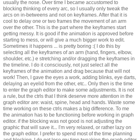
usually the nose. Over time I became accustomed to
blocking thinking of every arc, so I usually only tweak the
arcs on in-betweens and not on keyframes. After that it is
cool to delay one or two frames the movement of an arm
over the other. This is the part where the keyframes start
getting messy. It is good if the animation is approved before
starting to mess, or will give a much bigger work to edit.
Sometimes it happens ... is pretty boring :( I do this by
selecting all the keyframes of an arm (hand, fingers, elbow,
shoulder, etc.) e stretching and/or dragging the keyframes in
the timeline. I do it consciously, not just select all the
keyframes of the animation and drag because that will not
work! Then, I gave the eyes a work, adding blinks, eye darts,
delaying an eyelid from the other, etc.. Only then is the time
to enter the graph editor to make some adjustments. It is not
a rule, but the ctrls that I think deserve more attention in the
graph editor are: waist, spine, head and hands. Waste some
time working on these ctrls makes a big difference. To me
the animation has to be functioning before working in graph
editor. if the blocking was not good is not adjusting the
graphic that will save it... I'm very relaxed, or rather lazy on
the graph editor. I prefer to spend most of the time planning
and blocking. I do not lose my time tweaking the graph editor