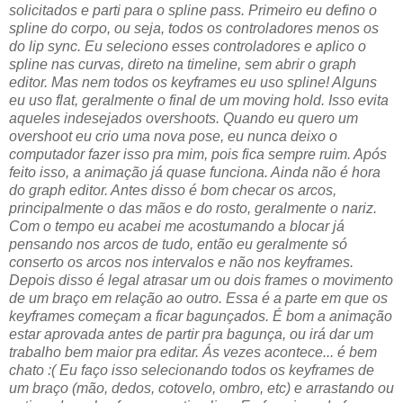
solicitados e parti para o spline pass. Primeiro eu defino o
spline do corpo, ou seja, todos os controladores menos os
do lip sync. Eu seleciono esses controladores e aplico o
spline nas curvas, direto na timeline, sem abrir o graph
editor. Mas nem todos os keyframes eu uso spline! Alguns
eu uso flat, geralmente o final de um moving hold. Isso evita
aqueles indesejados overshoots. Quando eu quero um
overshoot eu crio uma nova pose, eu nunca deixo o
computador fazer isso pra mim, pois fica sempre ruim. Após
feito isso, a animação já quase funciona. Ainda não é hora
do graph editor. Antes disso é bom checar os arcos,
principalmente o das mãos e do rosto, geralmente o nariz.
Com o tempo eu acabei me acostumando a blocar já
pensando nos arcos de tudo, então eu geralmente só
conserto os arcos nos intervalos e não nos keyframes.
Depois disso é legal atrasar um ou dois frames o movimento
de um braço em relação ao outro. Essa é a parte em que os
keyframes começam a ficar bagunçados. É bom a animação
estar aprovada antes de partir pra bagunça, ou irá dar um
trabalho bem maior pra editar. Ás vezes acontece... é bem
chato :( Eu faço isso selecionando todos os keyframes de
um braço (mão, dedos, cotovelo, ombro, etc) e arrastando ou