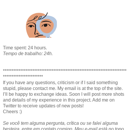
Time spent: 24 hours.
Tempo de trabalho: 24h.
***********************************************************************
***********************
If you have any questions, criticism or if I said something
stupid, please contact me. My email is at the top of the site.
I’ll be happy to exchange ideas. Soon I will post more shots
and details of my experience in this project. Add me on
Twitter to receive updates of new posts!
Cheers :)
Se você tem alguma pergunta, crítica ou se falei alguma
besteira, entre em contato comigo. Meu e-mail está no topo