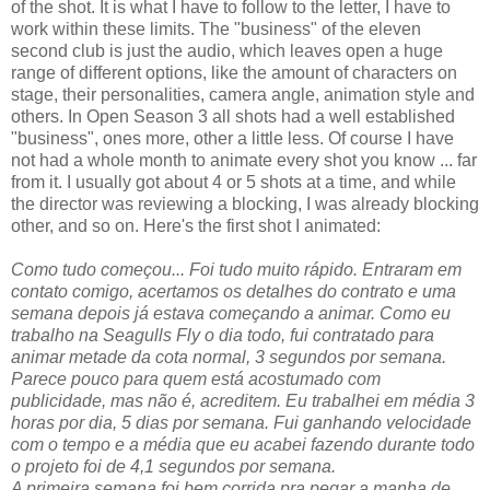
of the shot. It is what I have to follow to the letter, I have to
work within these limits. The "business" of the eleven
second club is just the audio, which leaves open a huge
range of different options, like the amount of characters on
stage, their personalities, camera angle, animation style and
others. In Open Season 3 all shots had a well established
"business", ones more, other a little less. Of course I have
not had a whole month to animate every shot you know ... far
from it. I usually got about 4 or 5 shots at a time, and while
the director was reviewing a blocking, I was already blocking
other, and so on. Here's the first shot I animated:
Como tudo começou... Foi tudo muito rápido. Entraram em
contato comigo, acertamos os detalhes do contrato e uma
semana depois já estava começando a animar. Como eu
trabalho na Seagulls Fly o dia todo, fui contratado para
animar metade da cota normal, 3 segundos por semana.
Parece pouco para quem está acostumado com
publicidade, mas não é, acreditem. Eu trabalhei em média 3
horas por dia, 5 dias por semana. Fui ganhando velocidade
com o tempo e a média que eu acabei fazendo durante todo
o projeto foi de 4,1 segundos por semana.
A primeira semana foi bem corrida pra pegar a manha de