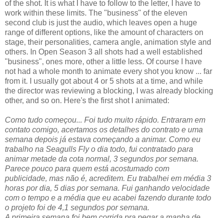
of the shot. It is what I have to follow to the letter, I have to
work within these limits. The "business" of the eleven
second club is just the audio, which leaves open a huge
range of different options, like the amount of characters on
stage, their personalities, camera angle, animation style and
others. In Open Season 3 all shots had a well established
"business", ones more, other a little less. Of course I have
not had a whole month to animate every shot you know ... far
from it. I usually got about 4 or 5 shots at a time, and while
the director was reviewing a blocking, I was already blocking
other, and so on. Here's the first shot I animated:
Como tudo começou... Foi tudo muito rápido. Entraram em
contato comigo, acertamos os detalhes do contrato e uma
semana depois já estava começando a animar. Como eu
trabalho na Seagulls Fly o dia todo, fui contratado para
animar metade da cota normal, 3 segundos por semana.
Parece pouco para quem está acostumado com
publicidade, mas não é, acreditem. Eu trabalhei em média 3
horas por dia, 5 dias por semana. Fui ganhando velocidade
com o tempo e a média que eu acabei fazendo durante todo
o projeto foi de 4,1 segundos por semana.
A primeira semana foi bem corrida pra pegar a manha de