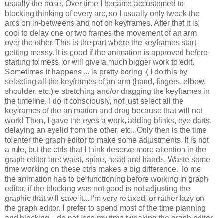
usually the nose. Over time I became accustomed to
blocking thinking of every arc, so I usually only tweak the
arcs on in-betweens and not on keyframes. After that it is
cool to delay one or two frames the movement of an arm
over the other. This is the part where the keyframes start
getting messy. It is good if the animation is approved before
starting to mess, or will give a much bigger work to edit.
Sometimes it happens ... is pretty boring :( I do this by
selecting all the keyframes of an arm (hand, fingers, elbow,
shoulder, etc.) e stretching and/or dragging the keyframes in
the timeline. I do it consciously, not just select all the
keyframes of the animation and drag because that will not
work! Then, I gave the eyes a work, adding blinks, eye darts,
delaying an eyelid from the other, etc.. Only then is the time
to enter the graph editor to make some adjustments. It is not
a rule, but the ctrls that I think deserve more attention in the
graph editor are: waist, spine, head and hands. Waste some
time working on these ctrls makes a big difference. To me
the animation has to be functioning before working in graph
editor. if the blocking was not good is not adjusting the
graphic that will save it... I'm very relaxed, or rather lazy on
the graph editor. I prefer to spend most of the time planning
and blocking. I do not lose my time tweaking the graph editor