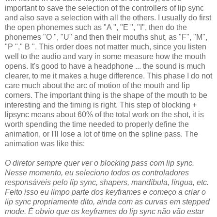
important to save the selection of the controllers of lip sync
and also save a selection with all the others. I usually do first
the open phonemes such as "A ", "E ", "I", then do the
phonemes "O ", "U" and then their mouths shut, as "F", "M",
"P "," B ". This order does not matter much, since you listen
well to the audio and vary in some measure how the mouth
opens. It's good to have a headphone ... the sound is much
clearer, to me it makes a huge difference. This phase I do not
care much about the arc of motion of the mouth and lip
corners. The important thing is the shape of the mouth to be
interesting and the timing is right. This step of blocking +
lipsync means about 60% of the total work on the shot, it is
worth spending the time needed to properly define the
animation, or I'll lose a lot of time on the spline pass. The
animation was like this:
O diretor sempre quer ver o blocking pass com lip sync.
Nesse momento, eu seleciono todos os controladores
responsáveis pelo lip sync, shapers, mandíbula, língua, etc.
Feito isso eu limpo parte dos keyframes e começo a criar o
lip sync propriamente dito, ainda com as curvas em stepped
mode. É obvio que os keyframes do lip sync não vão estar