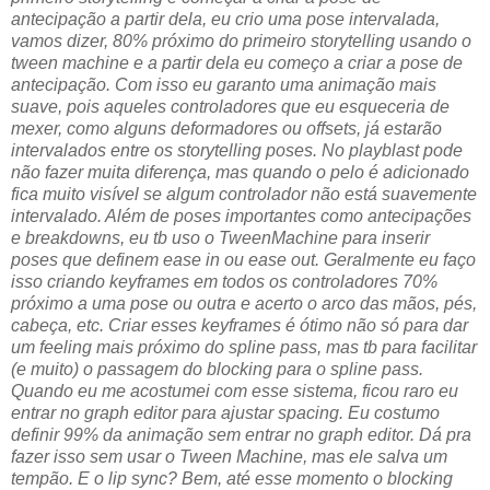
antecipação a partir dela, eu crio uma pose intervalada,
vamos dizer, 80% próximo do primeiro storytelling usando o
tween machine e a partir dela eu começo a criar a pose de
antecipação. Com isso eu garanto uma animação mais
suave, pois aqueles controladores que eu esqueceria de
mexer, como alguns deformadores ou offsets, já estarão
intervalados entre os storytelling poses. No playblast pode
não fazer muita diferença, mas quando o pelo é adicionado
fica muito visível se algum controlador não está suavemente
intervalado. Além de poses importantes como antecipações
e breakdowns, eu tb uso o TweenMachine para inserir
poses que definem ease in ou ease out. Geralmente eu faço
isso criando keyframes em todos os controladores 70%
próximo a uma pose ou outra e acerto o arco das mãos, pés,
cabeça, etc. Criar esses keyframes é ótimo não só para dar
um feeling mais próximo do spline pass, mas tb para facilitar
(e muito) o passagem do blocking para o spline pass.
Quando eu me acostumei com esse sistema, ficou raro eu
entrar no graph editor para ajustar spacing. Eu costumo
definir 99% da animação sem entrar no graph editor. Dá pra
fazer isso sem usar o Tween Machine, mas ele salva um
tempão. E o lip sync? Bem, até esse momento o blocking