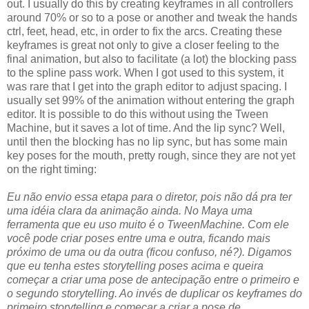
out. I usually do this by creating keyframes in all controllers
around 70% or so to a pose or another and tweak the hands
ctrl, feet, head, etc, in order to fix the arcs. Creating these
keyframes is great not only to give a closer feeling to the
final animation, but also to facilitate (a lot) the blocking pass
to the spline pass work. When I got used to this system, it
was rare that I get into the graph editor to adjust spacing. I
usually set 99% of the animation without entering the graph
editor. It is possible to do this without using the Tween
Machine, but it saves a lot of time. And the lip sync? Well,
until then the blocking has no lip sync, but has some main
key poses for the mouth, pretty rough, since they are not yet
on the right timing:
Eu não envio essa etapa para o diretor, pois não dá pra ter
uma idéia clara da animação ainda. No Maya uma
ferramenta que eu uso muito é o TweenMachine. Com ele
você pode criar poses entre uma e outra, ficando mais
próximo de uma ou da outra (ficou confuso, né?). Digamos
que eu tenha estes storytelling poses acima e queira
começar a criar uma pose de antecipação entre o primeiro e
o segundo storytelling. Ao invés de duplicar os keyframes do
primeiro storytelling e começar a criar a pose de