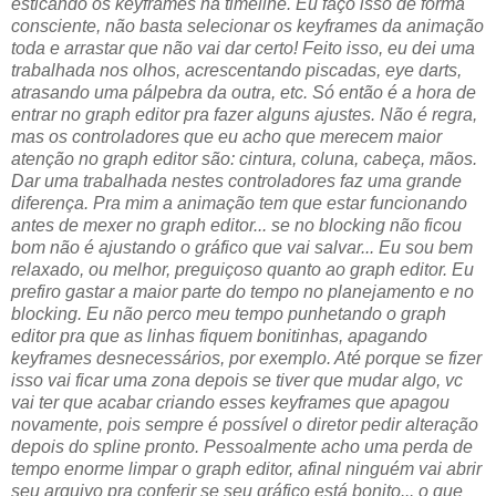
esticando os keyframes na timeline. Eu faço isso de forma
consciente, não basta selecionar os keyframes da animação
toda e arrastar que não vai dar certo! Feito isso, eu dei uma
trabalhada nos olhos, acrescentando piscadas, eye darts,
atrasando uma pálpebra da outra, etc. Só então é a hora de
entrar no graph editor pra fazer alguns ajustes. Não é regra,
mas os controladores que eu acho que merecem maior
atenção no graph editor são: cintura, coluna, cabeça, mãos.
Dar uma trabalhada nestes controladores faz uma grande
diferença. Pra mim a animação tem que estar funcionando
antes de mexer no graph editor... se no blocking não ficou
bom não é ajustando o gráfico que vai salvar... Eu sou bem
relaxado, ou melhor, preguiçoso quanto ao graph editor. Eu
prefiro gastar a maior parte do tempo no planejamento e no
blocking. Eu não perco meu tempo punhetando o graph
editor pra que as linhas fiquem bonitinhas, apagando
keyframes desnecessários, por exemplo. Até porque se fizer
isso vai ficar uma zona depois se tiver que mudar algo, vc
vai ter que acabar criando esses keyframes que apagou
novamente, pois sempre é possível o diretor pedir alteração
depois do spline pronto. Pessoalmente acho uma perda de
tempo enorme limpar o graph editor, afinal ninguém vai abrir
seu arquivo pra conferir se seu gráfico está bonito... o que