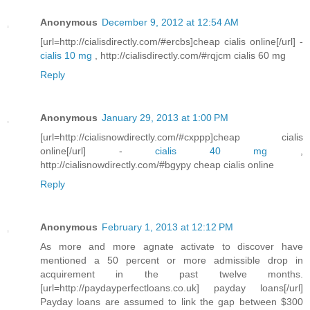
Anonymous
December 9, 2012 at 12:54 AM
[url=http://cialisdirectly.com/#ercbs]cheap cialis online[/url] -
cialis 10 mg
, http://cialisdirectly.com/#rqjcm cialis 60 mg
Reply
Anonymous
January 29, 2013 at 1:00 PM
[url=http://cialisnowdirectly.com/#cxppp]cheap cialis
online[/url] -
cialis 40 mg
,
http://cialisnowdirectly.com/#bgypy cheap cialis online
Reply
Anonymous
February 1, 2013 at 12:12 PM
As more and more agnate activate to discover have
mentioned a 50 percent or more admissible drop in
acquirement in the past twelve months.
[url=http://paydayperfectloans.co.uk] payday loans[/url]
Payday loans are assumed to link the gap between $300