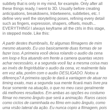
subtlety that is only in my mind, for example. Only after all
these things ready, I went to 3D. Usually before creating
anticipations, breakdowns, Inbetweens, subtleties, etc. I
define very well the storytelling poses, refining every detail
such as fingers, expression, shapers, offsets, mouth...
EVERYTHING! I always keyframe all the ctrls in this stage,
in stepped mode. Like this:
A partir destes thumbnails, fiz algumas filmagens de mim
mesmo atuando. Eu uso basicamente duas formas de se
fazer isso. A primeira você deixa rolando o audio da cena
em loop e fica atuando em frente a camera quantas vezes
achar necessário, e a segunda você faz a mesma coisa mas
ao invés de fingir/dublar o audio da cena, vc realmente fala
em voz alta, porém com o audio DESLIGADO. Notou a
diferença? A primeira opção te dará a vantagem de atuar no
timing exato, mas a segunda sua mente ficará mais livre pra
focar somente na atuação, o que no meu caso geralmente
dá melhores resultados. Em ambas as opções eu costumo
filmar no mesmo ângulo que será a animação. Raros casos
como ciclos de caminhada eu filmo em outro ângulo, como
uma visão lateral da ação. Eu nunca copio a filmagem, pois