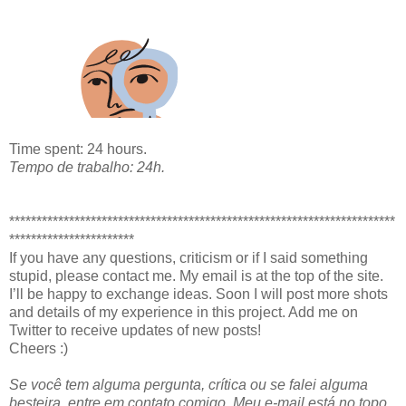
Time spent: 24 hours.
Tempo de trabalho: 24h.
***********************************************************************
***********************
If you have any questions, criticism or if I said something
stupid, please contact me. My email is at the top of the site.
I’ll be happy to exchange ideas. Soon I will post more shots
and details of my experience in this project. Add me on
Twitter to receive updates of new posts!
Cheers :)
Se você tem alguma pergunta, crítica ou se falei alguma
besteira, entre em contato comigo. Meu e-mail está no topo