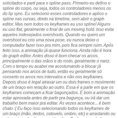
solicitados e parti para o spline pass. Primeiro eu defino o
spline do corpo, ou seja, todos os controladores menos os
do lip sync. Eu seleciono esses controladores e aplico o
spline nas curvas, direto na timeline, sem abrir o graph
editor. Mas nem todos os keyframes eu uso spline! Alguns
eu uso flat, geralmente o final de um moving hold. Isso evita
aqueles indesejados overshoots. Quando eu quero um
overshoot eu crio uma nova pose, eu nunca deixo o
computador fazer isso pra mim, pois fica sempre ruim. Após
feito isso, a animação já quase funciona. Ainda não é hora
do graph editor. Antes disso é bom checar os arcos,
principalmente o das mãos e do rosto, geralmente o nariz.
Com o tempo eu acabei me acostumando a blocar já
pensando nos arcos de tudo, então eu geralmente só
conserto os arcos nos intervalos e não nos keyframes.
Depois disso é legal atrasar um ou dois frames o movimento
de um braço em relação ao outro. Essa é a parte em que os
keyframes começam a ficar bagunçados. É bom a animação
estar aprovada antes de partir pra bagunça, ou irá dar um
trabalho bem maior pra editar. Ás vezes acontece... é bem
chato :( Eu faço isso selecionando todos os keyframes de
um braço (mão, dedos, cotovelo, ombro, etc) e arrastando ou