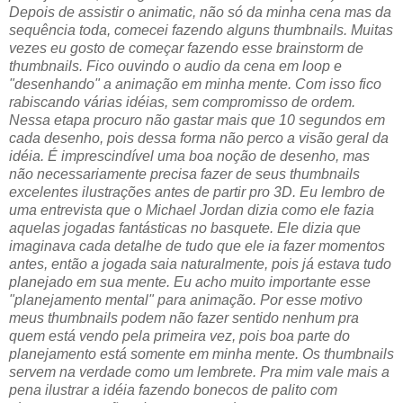
Depois de assistir o animatic, não só da minha cena mas da
sequência toda, comecei fazendo alguns thumbnails. Muitas
vezes eu gosto de começar fazendo esse brainstorm de
thumbnails. Fico ouvindo o audio da cena em loop e
"desenhando" a animação em minha mente. Com isso fico
rabiscando várias idéias, sem compromisso de ordem.
Nessa etapa procuro não gastar mais que 10 segundos em
cada desenho, pois dessa forma não perco a visão geral da
idéia. É imprescindível uma boa noção de desenho, mas
não necessariamente precisa fazer de seus thumbnails
excelentes ilustrações antes de partir pro 3D. Eu lembro de
uma entrevista que o Michael Jordan dizia como ele fazia
aquelas jogadas fantásticas no basquete. Ele dizia que
imaginava cada detalhe de tudo que ele ia fazer momentos
antes, então a jogada saia naturalmente, pois já estava tudo
planejado em sua mente. Eu acho muito importante esse
"planejamento mental" para animação. Por esse motivo
meus thumbnails podem não fazer sentido nenhum pra
quem está vendo pela primeira vez, pois boa parte do
planejamento está somente em minha mente. Os thumbnails
servem na verdade como um lembrete. Pra mim vale mais a
pena ilustrar a idéia fazendo bonecos de palito com