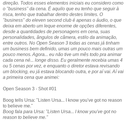
direção. Todos esses elementos iniciais eu considero como
o "business" da cena. É aquilo que eu tenho que seguir à
risca, tenho que trabalhar dentro destes limites. O
"business" do eleven second club é apenas o áudio, o que
deixa em aberto um leque enorme de opções diferentes,
desde a quantidades de personagens em cena, suas
personalidades, ângulos de câmera, estilo da animação,
entre outros. No Open Season 3 todas as cenas já tinham
um business bem definido, umas um pouco mais outras um
pouco menos. Agora... eu não tive um mês todo pra animar
cada cena né... longe disso. Eu geralmente recebia umas 4
ou 5 cenas por vez, e enquanto o diretor estava revisando
um blocking, eu já estava blocando outra, e por aí vai. Aí vai
a primeira cena que animei:
Open Season 3 - Shot #01
Boog tells Ursa: "Listen Ursa... I know you've got no reason
to believe me."
Boog fala para Ursa: "Listen Ursa... I know you've got no
reason to believe me."