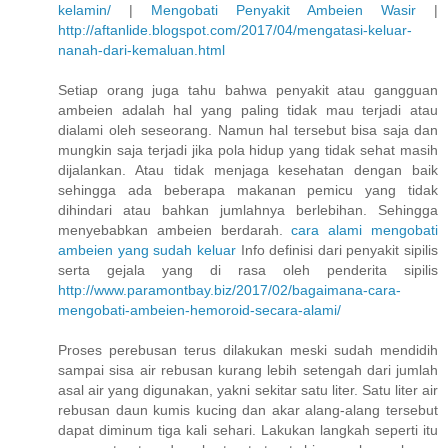
kelamin/
|
Mengobati Penyakit Ambeien Wasir
|
http://aftanlide.blogspot.com/2017/04/mengatasi-keluar-
nanah-dari-kemaluan.html
Setiap orang juga tahu bahwa penyakit atau gangguan
ambeien adalah hal yang paling tidak mau terjadi atau
dialami oleh seseorang. Namun hal tersebut bisa saja dan
mungkin saja terjadi jika pola hidup yang tidak sehat masih
dijalankan. Atau tidak menjaga kesehatan dengan baik
sehingga ada beberapa makanan pemicu yang tidak
dihindari atau bahkan jumlahnya berlebihan. Sehingga
menyebabkan ambeien berdarah.
cara alami mengobati
ambeien yang sudah keluar
Info definisi dari penyakit sipilis
serta gejala yang di rasa oleh penderita sipilis
http://www.paramontbay.biz/2017/02/bagaimana-cara-
mengobati-ambeien-hemoroid-secara-alami/
Proses perebusan terus dilakukan meski sudah mendidih
sampai sisa air rebusan kurang lebih setengah dari jumlah
asal air yang digunakan, yakni sekitar satu liter. Satu liter air
rebusan daun kumis kucing dan akar alang-alang tersebut
dapat diminum tiga kali sehari. Lakukan langkah seperti itu