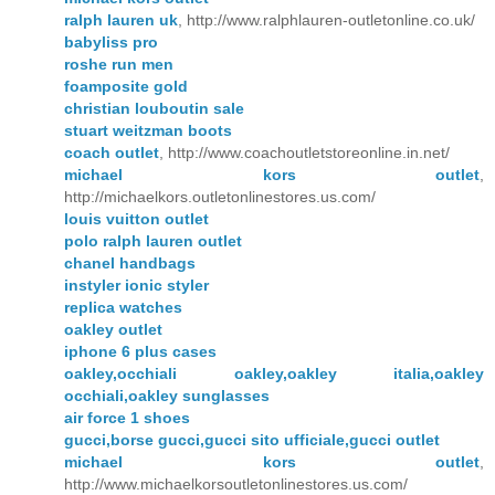
ralph lauren uk
, http://www.ralphlauren-outletonline.co.uk/
babyliss pro
roshe run men
foamposite gold
christian louboutin sale
stuart weitzman boots
coach outlet
, http://www.coachoutletstoreonline.in.net/
michael kors outlet
,
http://michaelkors.outletonlinestores.us.com/
louis vuitton outlet
polo ralph lauren outlet
chanel handbags
instyler ionic styler
replica watches
oakley outlet
iphone 6 plus cases
oakley,occhiali oakley,oakley italia,oakley
occhiali,oakley sunglasses
air force 1 shoes
gucci,borse gucci,gucci sito ufficiale,gucci outlet
michael kors outlet
,
http://www.michaelkorsoutletonlinestores.us.com/