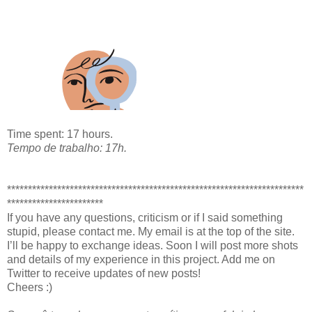
Time spent: 17 hours.
Tempo de trabalho: 17h.
***********************************************************************
***********************
If you have any questions, criticism or if I said something
stupid, please contact me. My email is at the top of the site.
I’ll be happy to exchange ideas. Soon I will post more shots
and details of my experience in this project. Add me on
Twitter to receive updates of new posts!
Cheers :)