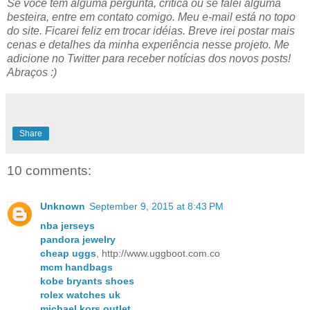
Se você tem alguma pergunta, crítica ou se falei alguma
besteira, entre em contato comigo. Meu e-mail está no topo
do site. Ficarei feliz em trocar idéias. Breve irei postar mais
cenas e detalhes da minha experiência nesse projeto. Me
adicione no Twitter para receber notícias dos novos posts!
Abraços :)
Share
10 comments:
Unknown
September 9, 2015 at 8:43 PM
nba jerseys
pandora jewelry
cheap uggs
, http://www.uggboot.com.co
mcm handbags
kobe bryants shoes
rolex watches uk
michael kors outlet