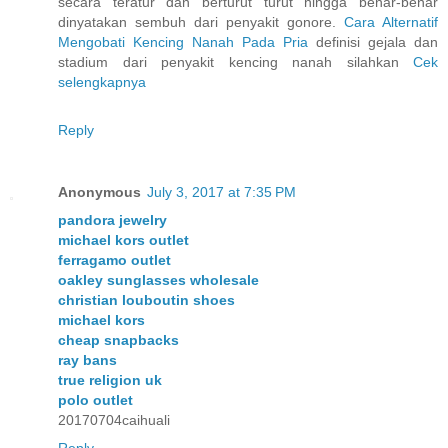
secara teratur dan berturut turut hingga benar-benar
dinyatakan sembuh dari penyakit gonore.
Cara Alternatif
Mengobati Kencing Nanah Pada Pria
definisi gejala dan
stadium dari penyakit kencing nanah silahkan
Cek
selengkapnya
Reply
Anonymous
July 3, 2017 at 7:35 PM
pandora jewelry
michael kors outlet
ferragamo outlet
oakley sunglasses wholesale
christian louboutin shoes
michael kors
cheap snapbacks
ray bans
true religion uk
polo outlet
20170704caihuali