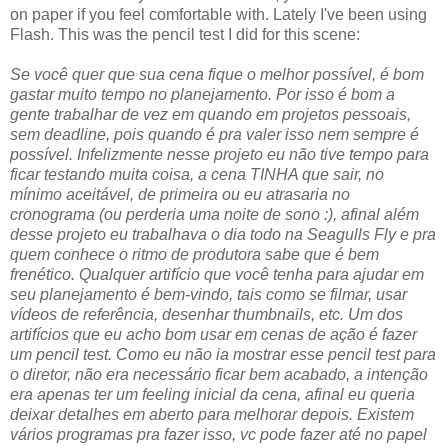
on paper if you feel comfortable with. Lately I've been using
Flash. This was the pencil test I did for this scene:
Se você quer que sua cena fique o melhor possível, é bom
gastar muito tempo no planejamento. Por isso é bom a
gente trabalhar de vez em quando em projetos pessoais,
sem deadline, pois quando é pra valer isso nem sempre é
possível. Infelizmente nesse projeto eu não tive tempo para
ficar testando muita coisa, a cena TINHA que sair, no
mínimo aceitável, de primeira ou eu atrasaria no
cronograma (ou perderia uma noite de sono :), afinal além
desse projeto eu trabalhava o dia todo na Seagulls Fly e pra
quem conhece o ritmo de produtora sabe que é bem
frenético. Qualquer artifício que você tenha para ajudar em
seu planejamento é bem-vindo, tais como se filmar, usar
vídeos de referência, desenhar thumbnails, etc. Um dos
artifícios que eu acho bom usar em cenas de ação é fazer
um pencil test. Como eu não ia mostrar esse pencil test para
o diretor, não era necessário ficar bem acabado, a intenção
era apenas ter um feeling inicial da cena, afinal eu queria
deixar detalhes em aberto para melhorar depois. Existem
vários programas pra fazer isso, vc pode fazer até no papel