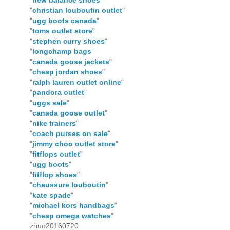
"
new balance shoes
"
"
christian louboutin outlet
"
"
ugg boots canada
"
"
toms outlet store
"
"
stephen curry shoes
"
"
longchamp bags
"
"
canada goose jackets
"
"
cheap jordan shoes
"
"
ralph lauren outlet online
"
"
pandora outlet
"
"
uggs sale
"
"
canada goose outlet
"
"
nike trainers
"
"
coach purses on sale
"
"
jimmy choo outlet store
"
"
fitflops outlet
"
"
ugg boots
"
"
fitflop shoes
"
"
chaussure louboutin
"
"
kate spade
"
"
michael kors handbags
"
"
cheap omega watches
"
zhuo20160720