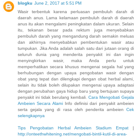
blogku
June 2, 2017 at 5:51 PM
Wasir terbentuk karena perluasan pembuluh darah di
daerah anus. Lama kelamaan pembuluh darah di daerah
anus itu akan mengalami peningkatan dalam ukuran. Selain
itu, tekanan besar pada rektum juga menyebabkan
pembuluh darah yang mengandung darah semakin meluas
dan akhirnya menyebabkan pembentukan wasir atau
tumpukan. Jika Anda adalah salah satu dari jutaan orang di
seluruh dunia yang menderita penyakit ini dan ingin
menyingkirkan wasir, maka Anda perlu untuk
memperhatikan secara khusus mengenai segala hal yang
berhubungan dengan upaya pengobatan wasir dengan
obat yang tepat dan dilengkapi dengan obat herbal alami,
selain itu tidak boleh dilupakan mengenai upaya adaptasi
dengan perubahan gaya hidup baru yang bertujuan supaya
penyakit ini tidak berulang kembali.
Cara Mengobati Gejala
Ambeien Secara Alami
Info definisi dari penyakit ambeien
serta gejala yang di rasa oleh penderita ambeien
Cek
selengkapnya
Tips Pengobatan Herbal Ambeien Stadium Empat
|
http://onteethwhitening.net/mengobati-bintil-kutil-di-area-