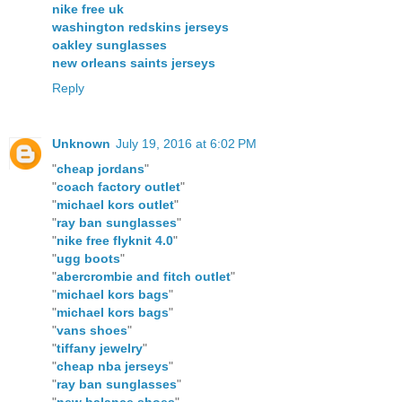
nike free uk
washington redskins jerseys
oakley sunglasses
new orleans saints jerseys
Reply
Unknown
July 19, 2016 at 6:02 PM
"
cheap jordans
"
"
coach factory outlet
"
"
michael kors outlet
"
"
ray ban sunglasses
"
"
nike free flyknit 4.0
"
"
ugg boots
"
"
abercrombie and fitch outlet
"
"
michael kors bags
"
"
michael kors bags
"
"
vans shoes
"
"
tiffany jewelry
"
"
cheap nba jerseys
"
"
ray ban sunglasses
"