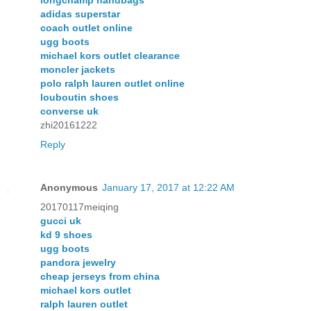
longchamp handbags
adidas superstar
coach outlet online
ugg boots
michael kors outlet clearance
moncler jackets
polo ralph lauren outlet online
louboutin shoes
converse uk
zhi20161222
Reply
Anonymous
January 17, 2017 at 12:22 AM
20170117meiqing
gucci uk
kd 9 shoes
ugg boots
pandora jewelry
cheap jerseys from china
michael kors outlet
ralph lauren outlet