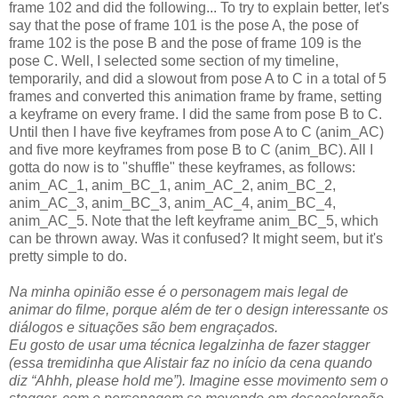
frame 102 and did the following... To try to explain better, let's
say that the pose of frame 101 is the pose A, the pose of
frame 102 is the pose B and the pose of frame 109 is the
pose C. Well, I selected some section of my timeline,
temporarily, and did a slowout from pose A to C in a total of 5
frames and converted this animation frame by frame, setting
a keyframe on every frame. I did the same from pose B to C.
Until then I have five keyframes from pose A to C (anim_AC)
and five more keyframes from pose B to C (anim_BC). All I
gotta do now is to "shuffle" these keyframes, as follows:
anim_AC_1, anim_BC_1, anim_AC_2, anim_BC_2,
anim_AC_3, anim_BC_3, anim_AC_4, anim_BC_4,
anim_AC_5. Note that the left keyframe anim_BC_5, which
can be thrown away. Was it confused? It might seem, but it's
pretty simple to do.
Na minha opinião esse é o personagem mais legal de
animar do filme, porque além de ter o design interessante os
diálogos e situações são bem engraçados.
Eu gosto de usar uma técnica legalzinha de fazer stagger
(essa tremidinha que Alistair faz no início da cena quando
diz “Ahhh, please hold me”). Imagine esse movimento sem o