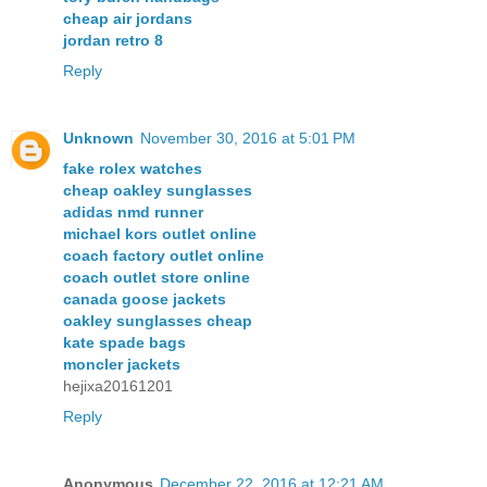
cheap air jordans
jordan retro 8
Reply
Unknown
November 30, 2016 at 5:01 PM
fake rolex watches
cheap oakley sunglasses
adidas nmd runner
michael kors outlet online
coach factory outlet online
coach outlet store online
canada goose jackets
oakley sunglasses cheap
kate spade bags
moncler jackets
hejixa20161201
Reply
Anonymous
December 22, 2016 at 12:21 AM