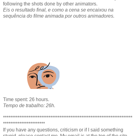
following the shots done by other animators.
Eis o resultado final, e como a cena se encaixou na
sequência do filme animada por outros animadores.
Time spent: 26 hours.
Tempo de trabalho: 26h.
***********************************************************************
***********************
If you have any questions, criticism or if I said something
stupid, please contact me. My email is at the top of the site.