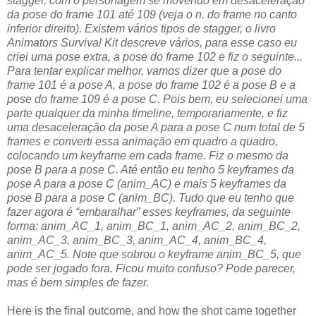
stagger, com o personagem se movendo em desaceleração
da pose do frame 101 até 109 (veja o n. do frame no canto
inferior direito). Existem vários tipos de stagger, o livro
Animators Survival Kit descreve vários, para esse caso eu
criei uma pose extra, a pose do frame 102 e fiz o seguinte...
Para tentar explicar melhor, vamos dizer que a pose do
frame 101 é a pose A, a pose do frame 102 é a pose B e a
pose do frame 109 é a pose C. Pois bem, eu selecionei uma
parte qualquer da minha timeline, temporariamente, e fiz
uma desaceleração da pose A para a pose C num total de 5
frames e converti essa animação em quadro a quadro,
colocando um keyframe em cada frame. Fiz o mesmo da
pose B para a pose C. Até então eu tenho 5 keyframes da
pose A para a pose C (anim_AC) e mais 5 keyframes da
pose B para a pose C (anim_BC). Tudo que eu tenho que
fazer agora é “embaralhar” esses keyframes, da seguinte
forma: anim_AC_1, anim_BC_1, anim_AC_2, anim_BC_2,
anim_AC_3, anim_BC_3, anim_AC_4, anim_BC_4,
anim_AC_5. Note que sobrou o keyframe anim_BC_5, que
pode ser jogado fora. Ficou muito confuso? Pode parecer,
mas é bem simples de fazer.
Here is the final outcome, and how the shot came together