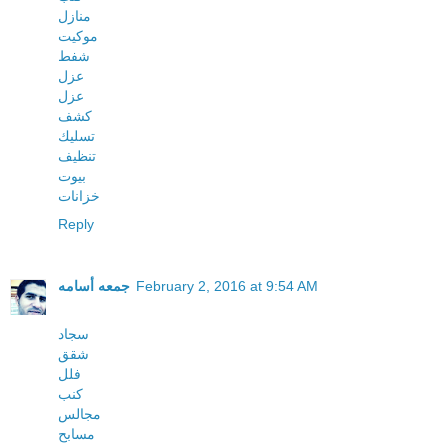
منازل
موكيت
شفط
عزل
عزل
كشف
تسليك
تنظيف
بيوت
خزانات
Reply
February 2, 2016 at 9:54 AM
جمعه أسامه
سجاد
شقق
فلل
كنب
مجالس
مسابح