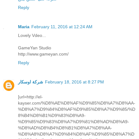
Reply
Maria
February 11, 2016 at 12:24 AM
Lovely Vdeo...
GameYan Studio
http://www.gameyan.com/
Reply
February 18, 2016 at 8:27 PM
شركة اوسكار
[url=http://el-
kayser.com/%D8%AE%D8%AF%D9%85%D8%A7%D8%AA-
%D8%A7%D9%84%D8%AF%D9%85%D8%A7%D9%85/%D
8%B4%D8%B1%D9%83%D8%A9-
%D9%85%D9%83%D8%A7%D9%81%D8%AD%D8%A9-
%D8%AD%D8%B4%D8%B1%D8%A7%D8%AA-
%D8%A8%D8%A7%D9%84%D8%AF%D9%85%D8%A7%D