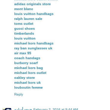
adidas originals store
mont blanc
louis vuitton handbags
ralph lauren sale
toms outlet
gucci shoes
timberlands
louis vuitton
michael kors handbags
ray ban sunglasses uk
air max 95
coach handags
burberry scarf
michael kors bag
michael kors outlet
oakley store
michael kors uk
louboutin femme
Reply
February 2, 2016 at 9:44 AM
جمعه أسامه