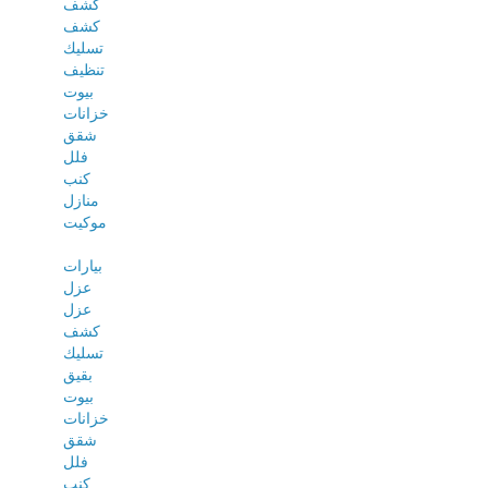
كشف
كشف
تسليك
تنظيف
بيوت
خزانات
شقق
فلل
كنب
منازل
موكيت
بيارات
عزل
عزل
كشف
تسليك
بقيق
بيوت
خزانات
شقق
فلل
كنب