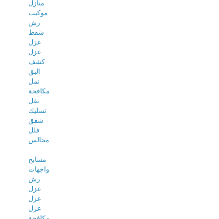
منازل
موكيت
رش
شفط
عزل
عزل
كشف
البق
نمل
مكافحة
نقل
تسليك
شقق
فلل
مجالس
مسابح
واجهات
رش
عزل
عزل
عزل
مكافحة