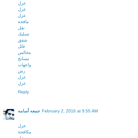
عزل
عزل
عزل
مافحة
نقل
تسليك
شقق
فلل
مجالس
مسابح
واجهات
رش
عزل
عزل
Reply
February 2, 2016 at 9:55 AM
جمعه أسامه
عزل
مكافحة