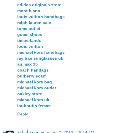
adidas originals store
mont blanc
louis vuitton handbags
ralph lauren sale
toms outlet
gucci shoes
timberlands
louis vuitton
michael kors handbags
ray ban sunglasses uk
air max 95
coach handags
burberry scarf
michael kors bag
michael kors outlet
oakley store
michael kors uk
louboutin femme
Reply
February 2, 2016 at 9:44 AM
جمعه أسامه