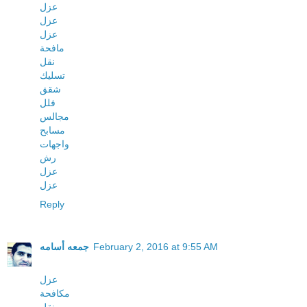
عزل
عزل
عزل
مافحة
نقل
تسليك
شقق
فلل
مجالس
مسابح
واجهات
رش
عزل
عزل
Reply
February 2, 2016 at 9:55 AM
جمعه أسامه
عزل
مكافحة