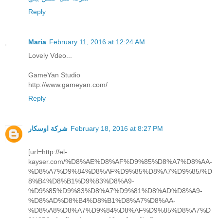
Reply
Maria
February 11, 2016 at 12:24 AM
Lovely Vdeo...
GameYan Studio
http://www.gameyan.com/
Reply
February 18, 2016 at 8:27 PM
شركة اوسكار
[url=http://el-
kayser.com/%D8%AE%D8%AF%D9%85%D8%A7%D8%AA-
%D8%A7%D9%84%D8%AF%D9%85%D8%A7%D9%85/%D
8%B4%D8%B1%D9%83%D8%A9-
%D9%85%D9%83%D8%A7%D9%81%D8%AD%D8%A9-
%D8%AD%D8%B4%D8%B1%D8%A7%D8%AA-
%D8%A8%D8%A7%D9%84%D8%AF%D9%85%D8%A7%D