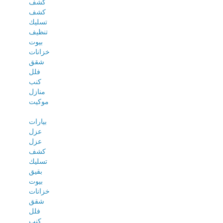
كشف
كشف
تسليك
تنظيف
بيوت
خزانات
شقق
فلل
كنب
منازل
موكيت
بيارات
عزل
عزل
كشف
تسليك
بقيق
بيوت
خزانات
شقق
فلل
كنب