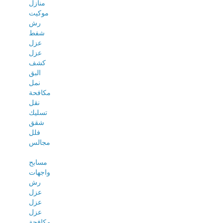
منازل
موكيت
رش
شفط
عزل
عزل
كشف
البق
نمل
مكافحة
نقل
تسليك
شقق
فلل
مجالس
مسابح
واجهات
رش
عزل
عزل
عزل
مكافحة