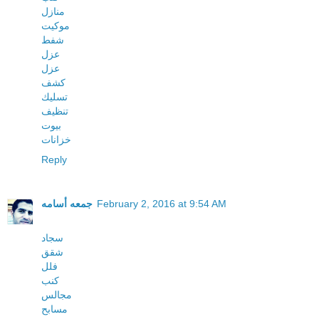
منازل
موكيت
شفط
عزل
عزل
كشف
تسليك
تنظيف
بيوت
خزانات
Reply
February 2, 2016 at 9:54 AM
جمعه أسامه
سجاد
شقق
فلل
كنب
مجالس
مسابح