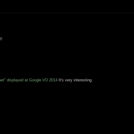
!!
et" displayed at Google I/O 2014
It's very interesting.