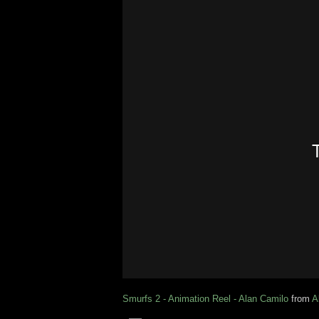
Smurfs 2 - Animation Reel - Alan Camilo
from
A