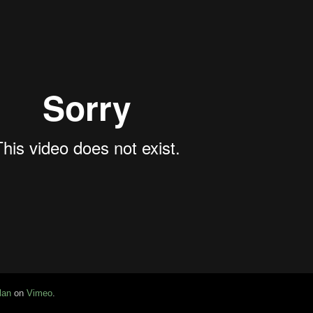
lan
on
Vimeo
.