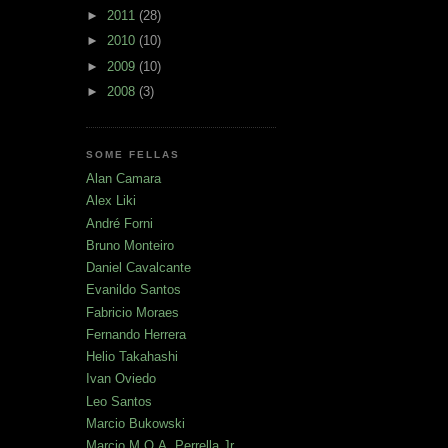
►
2011
(28)
►
2010
(10)
►
2009
(10)
►
2008
(3)
SOME FELLAS
Alan Camara
Alex Liki
André Forni
Bruno Monteiro
Daniel Cavalcante
Evanildo Santos
Fabricio Moraes
Fernando Herrera
Helio Takahashi
Ivan Oviedo
Leo Santos
Marcio Bukowski
Marcio M.O.A. Perrella Jr.