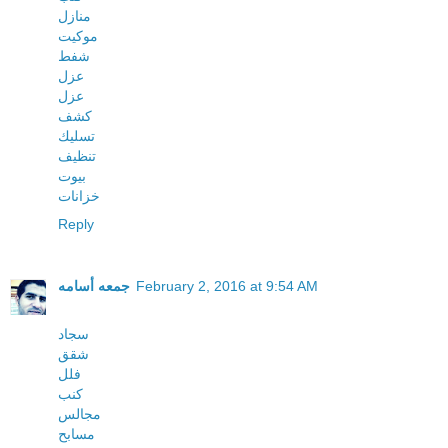
منازل
موكيت
شفط
عزل
عزل
كشف
تسليك
تنظيف
بيوت
خزانات
Reply
February 2, 2016 at 9:54 AM
جمعه أسامه
سجاد
شقق
فلل
كنب
مجالس
مسابح