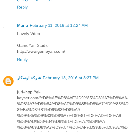
Reply
Maria
February 11, 2016 at 12:24 AM
Lovely Vdeo...
GameYan Studio
http://www.gameyan.com/
Reply
February 18, 2016 at 8:27 PM
شركة اوسكار
[url=http://el-
kayser.com/%D8%AE%D8%AF%D9%85%D8%A7%D8%AA-
%D8%A7%D9%84%D8%AF%D9%85%D8%A7%D9%85/%D
8%B4%D8%B1%D9%83%D8%A9-
%D9%85%D9%83%D8%A7%D9%81%D8%AD%D8%A9-
%D8%AD%D8%B4%D8%B1%D8%A7%D8%AA-
%D8%A8%D8%A7%D9%84%D8%AF%D9%85%D8%A7%D