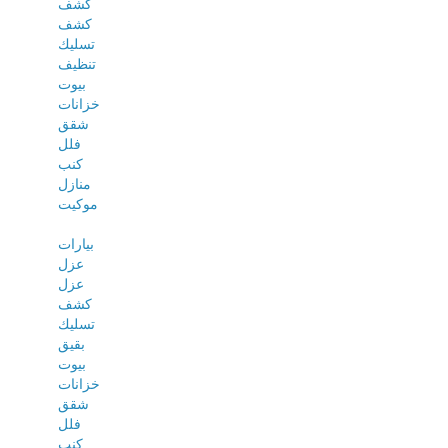
كشف
كشف
تسليك
تنظيف
بيوت
خزانات
شقق
فلل
كنب
منازل
موكيت
بيارات
عزل
عزل
كشف
تسليك
بقيق
بيوت
خزانات
شقق
فلل
كنب