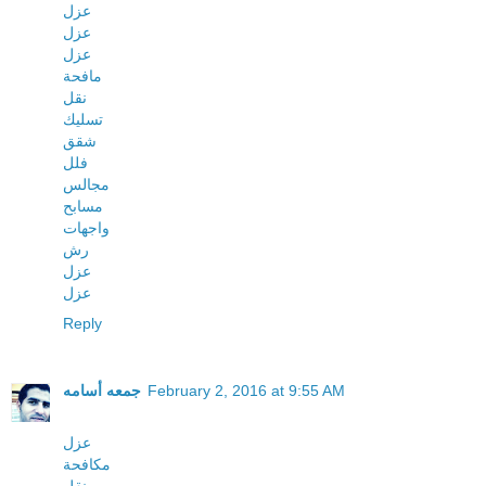
عزل
عزل
عزل
مافحة
نقل
تسليك
شقق
فلل
مجالس
مسابح
واجهات
رش
عزل
عزل
Reply
February 2, 2016 at 9:55 AM
جمعه أسامه
عزل
مكافحة