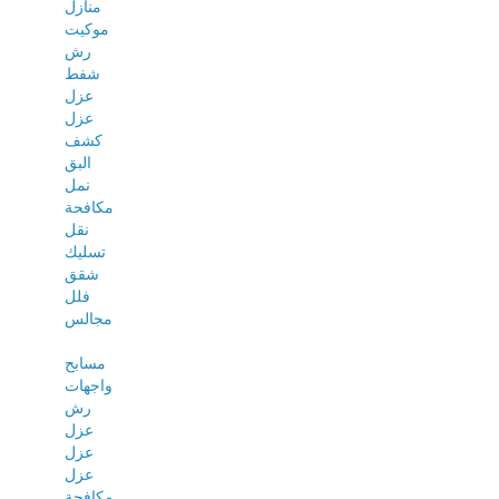
منازل
موكيت
رش
شفط
عزل
عزل
كشف
البق
نمل
مكافحة
نقل
تسليك
شقق
فلل
مجالس
مسابح
واجهات
رش
عزل
عزل
عزل
مكافحة