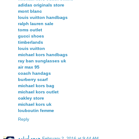
adidas originals store
mont blanc
louis vuitton handbags
ralph lauren sale
toms outlet
gucci shoes
timberlands
louis vuitton
michael kors handbags
ray ban sunglasses uk
air max 95
coach handags
burberry scarf
michael kors bag
michael kors outlet
oakley store
michael kors uk
louboutin femme
Reply
February 2, 2016 at 9:44 AM
جمعه أسامه